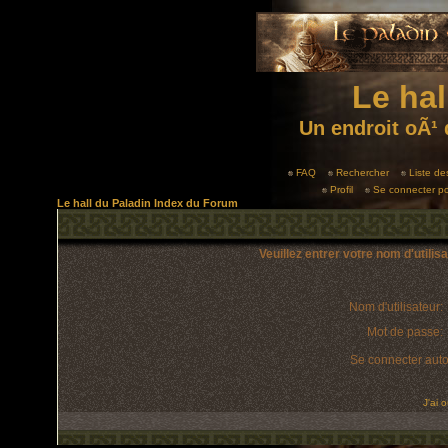
Le hal
Un endroit oÃ¹ 
FAQ
Rechercher
Liste d
Profil
Se connecter po
Le hall du Paladin Index du Forum
Veuillez entrer votre nom d'utili
Nom d'utilisateur:
Mot de passe:
Se connecter aut
J'ai 