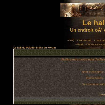
Le hal
Un endroit oÃ¹ 
FAQ
Rechercher
Liste d
Profil
Se connecter po
Le hall du Paladin Index du Forum
Veuillez entrer votre nom d'utili
Nom d'utilisateur:
Mot de passe:
Se connecter aut
J'ai 