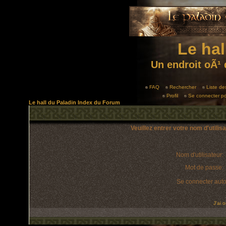
Le hal
Un endroit oÃ¹ 
FAQ
Rechercher
Liste d
Profil
Se connecter po
Le hall du Paladin Index du Forum
Veuillez entrer votre nom d'utili
Nom d'utilisateur:
Mot de passe:
Se connecter aut
J'ai 