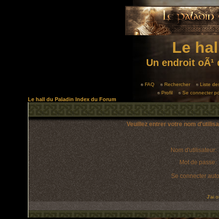
Le hal
Un endroit oÃ¹ 
FAQ
Rechercher
Liste d
Profil
Se connecter po
Le hall du Paladin Index du Forum
Veuillez entrer votre nom d'utili
Nom d'utilisateur:
Mot de passe:
Se connecter aut
J'ai 