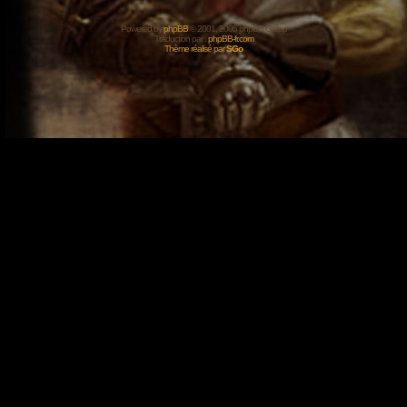
Powered by
phpBB
© 2001, 2005 phpBB Group
Traduction par :
phpBB-fr.com
Thème réalisé par
SGo