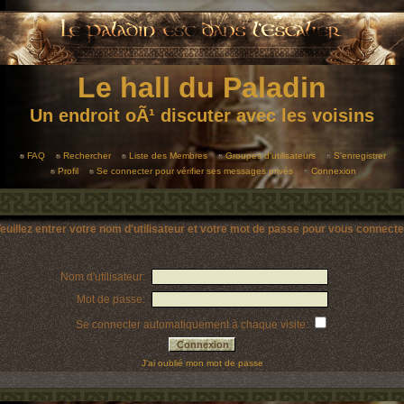
Le hall du Paladin
Un endroit oÃ¹ discuter avec les voisins
FAQ
Rechercher
Liste des Membres
Groupes d'utilisateurs
S'enregistrer
Profil
Se connecter pour vérifier ses messages privés
Connexion
euillez entrer votre nom d'utilisateur et votre mot de passe pour vous connecte
Nom d'utilisateur:
Mot de passe:
Se connecter automatiquement à chaque visite:
J'ai oublié mon mot de passe