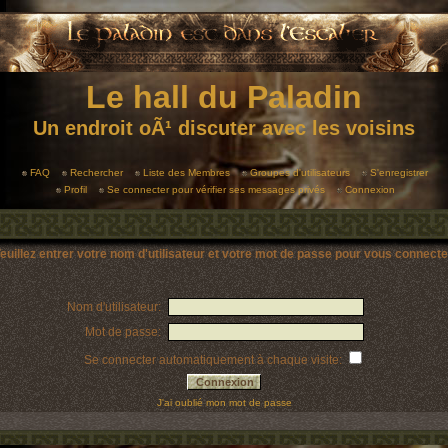
Le hall du Paladin
Un endroit oÃ¹ discuter avec les voisins
FAQ
Rechercher
Liste des Membres
Groupes d'utilisateurs
S'enregistrer
Profil
Se connecter pour vérifier ses messages privés
Connexion
euillez entrer votre nom d'utilisateur et votre mot de passe pour vous connecte
Nom d'utilisateur:
Mot de passe:
Se connecter automatiquement à chaque visite:
J'ai oublié mon mot de passe