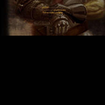
Powered by
phpBB
© 2001, 2005 phpBB Group
Traduction par :
phpBB-fr.com
Thème réalisé par
SGo