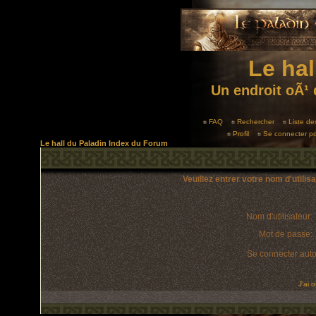
Le hal
Un endroit oÃ¹ 
FAQ
Rechercher
Liste d
Profil
Se connecter po
Le hall du Paladin Index du Forum
Veuillez entrer votre nom d'utili
Nom d'utilisateur:
Mot de passe:
Se connecter aut
J'ai 