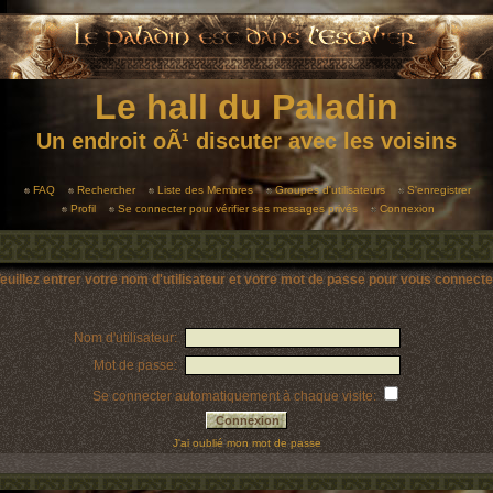
Le hall du Paladin
Un endroit oÃ¹ discuter avec les voisins
FAQ
Rechercher
Liste des Membres
Groupes d'utilisateurs
S'enregistrer
Profil
Se connecter pour vérifier ses messages privés
Connexion
euillez entrer votre nom d'utilisateur et votre mot de passe pour vous connecte
Nom d'utilisateur:
Mot de passe:
Se connecter automatiquement à chaque visite:
J'ai oublié mon mot de passe