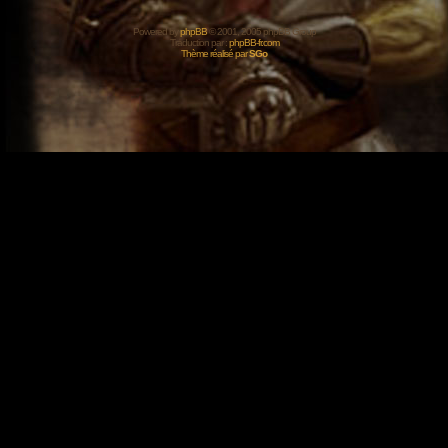
Powered by
phpBB
© 2001, 2005 phpBB Group
Traduction par :
phpBB-fr.com
Thème réalisé par
SGo