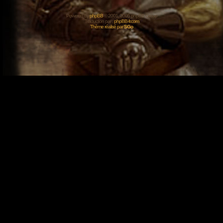
Powered by
phpBB
© 2001, 2005 phpBB Group
Traduction par :
phpBB-fr.com
Thème réalisé par
SGo