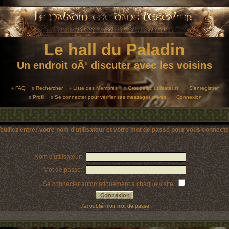
Le hall du Paladin
Un endroit oÃ¹ discuter avec les voisins
FAQ
Rechercher
Liste des Membres
Groupes d'utilisateurs
S'enregistrer
Profil
Se connecter pour vérifier ses messages privés
Connexion
euillez entrer votre nom d'utilisateur et votre mot de passe pour vous connecte
Nom d'utilisateur:
Mot de passe:
Se connecter automatiquement à chaque visite:
J'ai oublié mon mot de passe