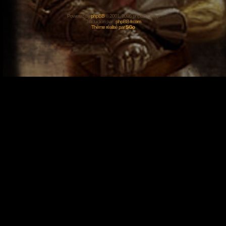
Powered by
phpBB
© 2001, 2005 phpBB Group
Traduction par :
phpBB-fr.com
Thème réalisé par
SGo