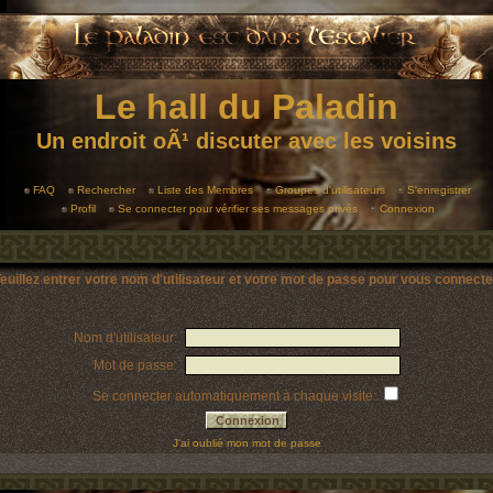
Le hall du Paladin
Un endroit oÃ¹ discuter avec les voisins
FAQ
Rechercher
Liste des Membres
Groupes d'utilisateurs
S'enregistrer
Profil
Se connecter pour vérifier ses messages privés
Connexion
euillez entrer votre nom d'utilisateur et votre mot de passe pour vous connecte
Nom d'utilisateur:
Mot de passe:
Se connecter automatiquement à chaque visite:
J'ai oublié mon mot de passe