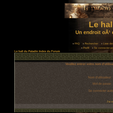
Le hal
Un endroit oÃ¹ 
FAQ
Rechercher
Liste d
Profil
Se connecter po
Le hall du Paladin Index du Forum
Veuillez entrer votre nom d'utili
Nom d'utilisateur:
Mot de passe:
Se connecter aut
J'ai 