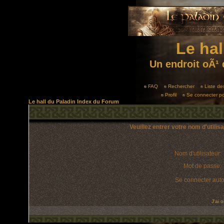
Le hal
Un endroit oÃ¹ 
FAQ
Rechercher
Liste d
Profil
Se connecter po
Le hall du Paladin Index du Forum
Veuillez entrer votre nom d'utili
Nom d'utilisateur:
Mot de passe:
Se connecter aut
J'ai 