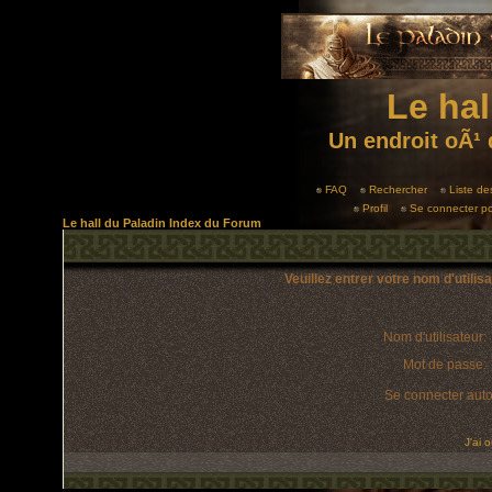
Le hal
Un endroit oÃ¹ 
FAQ
Rechercher
Liste d
Profil
Se connecter po
Le hall du Paladin Index du Forum
Veuillez entrer votre nom d'utili
Nom d'utilisateur:
Mot de passe:
Se connecter aut
J'ai 