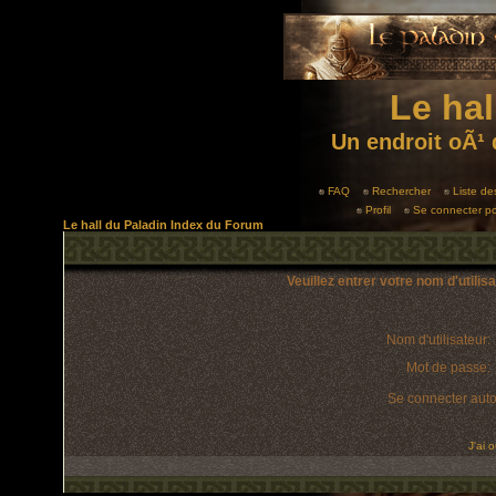
Le hal
Un endroit oÃ¹ 
FAQ
Rechercher
Liste d
Profil
Se connecter po
Le hall du Paladin Index du Forum
Veuillez entrer votre nom d'utili
Nom d'utilisateur:
Mot de passe:
Se connecter aut
J'ai 