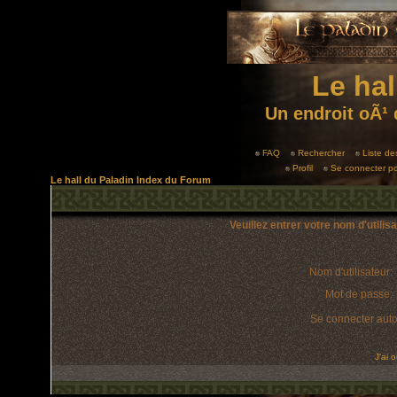
Le hal
Un endroit oÃ¹ 
FAQ
Rechercher
Liste d
Profil
Se connecter po
Le hall du Paladin Index du Forum
Veuillez entrer votre nom d'utili
Nom d'utilisateur:
Mot de passe:
Se connecter aut
J'ai 