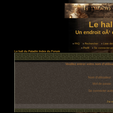
Le hal
Un endroit oÃ¹ 
FAQ
Rechercher
Liste d
Profil
Se connecter po
Le hall du Paladin Index du Forum
Veuillez entrer votre nom d'utili
Nom d'utilisateur:
Mot de passe:
Se connecter aut
J'ai 