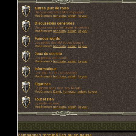
autres jeux de roles
Discussions entre MJs et joueurs
Modérateurs
honorata
,
arduin
,
keyser
Discussions generales
Discussions sur les regles et univers
Modérateurs
honorata
,
arduin
,
keyser
Famous words
Les perles des MJ et des joueurs
Modérateurs
honorata
,
arduin
,
keyser
Jeux de societe
Les parties entre amis
Modérateurs
honorata
,
arduin
,
keyser
Informatique
Les JDR sur PC et Consoles
Modérateurs
honorata
,
arduin
,
keyser
Figurines
Le plomb dans tous ses Ã©tats
Modérateurs
David
,
honorata
,
arduin
,
keyser
Tout et rien
Le reste, en vrac
Modérateurs
honorata
,
arduin
,
keyser
campagnes terminÃ©es ou en pause