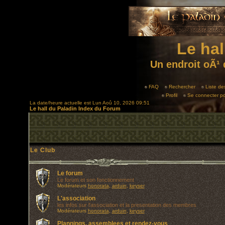
Le hal
Un endroit oÃ¹ 
FAQ
Rechercher
Liste d
Profil
Se connecter po
La date/heure actuelle est Lun Aoû 10, 2026 09:51
Le hall du Paladin Index du Forum
Le Club
Le forum
Le forum et son fonctionnement
Modérateurs
honorata
,
arduin
,
keyser
L'association
les infos sur l'association et la presentation des membres
Modérateurs
honorata
,
arduin
,
keyser
Plannings, assemblees et rendez-vous