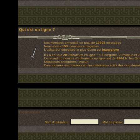
Qui est en ligne ?
Nos membres ont posté un total de
10608
messages
Nous avons
193
membres enregistrés
L'utilisateur enregistré le plus récent est
loaneslone
Il y a en tout
29
utilisateurs en ligne :: 0 Enregistré, 0 Invisible et 
Le record du nombre d'utilisateurs en ligne est de
3204
le Jeu Oct
Utilisateurs enregistrés : Aucun
Ces données sont basées sur les utilisateurs actifs des cinq derni
Connexion
Nom d'utilisateur:
Mot de passe: