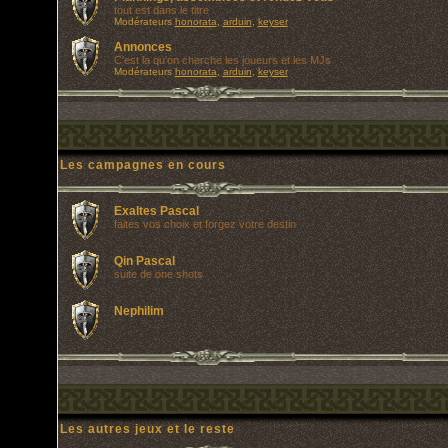
tout est dans le titre
Modérateurs
honorata
,
arduin
,
keyser
Annonces
C'est la qu'on cherche les joueurs et les MJs
Modérateurs
honorata
,
arduin
,
keyser
Les campagnes en cours
Exaltes Pascal
faites vos choix et forgez votre destin
Qin Pascal
suite de one shots
Nephilim
Les autres jeux et le reste