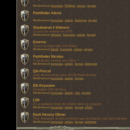
Modérateurs
honorata
,
Philippe
,
arduin
,
keyser
Pathfinder Alexis
Modérateurs
honorata
,
arduin
,
Dampyre
,
keyser
Shadowrun 4 Shimere
Courez les ombres en 2070
Modérateurs
shimere
,
honorata
,
arduin
,
keyser
Esteren
Suivez la danse des FÃ©ondas
Modérateurs
David
,
honorata
,
arduin
,
keyser
Pathfinder Nicolas
Y aurait pas comme une odeur ?
Modérateurs
honorata
,
arduin
,
keyser
,
Debonair
Qin Pascal
suite de one-shots sans forcÃ©ment de liens
Modérateurs
honorata
,
arduin
,
keyser
DD Royaume
Fondation (DD de Nico)
Modérateurs
honorata
,
arduin
,
nico
,
keyser
L5R
Il y a quelque chose de trouble dans ce royaume
Modérateurs
honorata
,
arduin
,
keyser
,
LÃ©o
Dark Heresy Olivier
Pour triompher, le mal n'a besoin que de l'inaction des gens de bien
Modérateurs
honorata
,
arduin
,
keyser
,
izothope