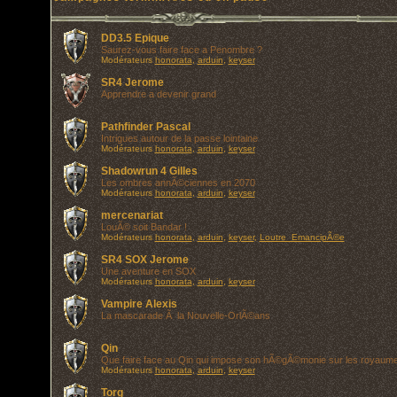
DD3.5 Epique
Saurez-vous faire face a Penombre ?
Modérateurs
honorata
,
arduin
,
keyser
SR4 Jerome
Apprendre a devenir grand
Pathfinder Pascal
Intrigues autour de la passe lointaine
Modérateurs
honorata
,
arduin
,
keyser
Shadowrun 4 Gilles
Les ombres annÃ©ciennes en 2070
Modérateurs
honorata
,
arduin
,
keyser
mercenariat
LouÃ© soit Bandar !
Modérateurs
honorata
,
arduin
,
keyser
,
Loutre_EmancipÃ©e
SR4 SOX Jerome
Une aventure en SOX
Modérateurs
honorata
,
arduin
,
keyser
Vampire Alexis
La mascarade Ã la Nouvelle-OrlÃ©ans
Qin
Que faire face au Qin qui impose son hÃ©gÃ©monie sur les royaum
Modérateurs
honorata
,
arduin
,
keyser
Torg