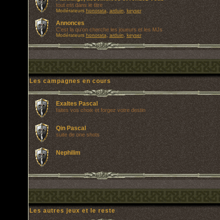
tout est dans le titre
Modérateurs
honorata
,
arduin
,
keyser
Annonces
C'est la qu'on cherche les joueurs et les MJs
Modérateurs
honorata
,
arduin
,
keyser
Les campagnes en cours
Exaltes Pascal
faites vos choix et forgez votre destin
Qin Pascal
suite de one shots
Nephilim
Les autres jeux et le reste