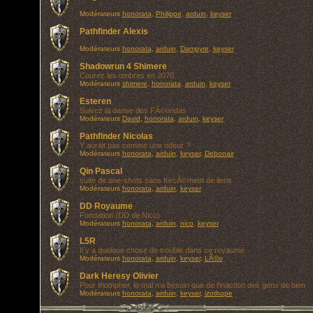
Modérateurs
honorata
,
Philippe
,
arduin
,
keyser
Pathfinder Alexis
Modérateurs
honorata
,
arduin
,
Dampyre
,
keyser
Shadowrun 4 Shimere
Courez les ombres en 2070
Modérateurs
shimere
,
honorata
,
arduin
,
keyser
Esteren
Suivez la danse des FÃ©ondas
Modérateurs
David
,
honorata
,
arduin
,
keyser
Pathfinder Nicolas
Y aurait pas comme une odeur ?
Modérateurs
honorata
,
arduin
,
keyser
,
Debonair
Qin Pascal
suite de one-shots sans forcÃ©ment de liens
Modérateurs
honorata
,
arduin
,
keyser
DD Royaume
Fondation (DD de Nico)
Modérateurs
honorata
,
arduin
,
nico
,
keyser
L5R
Il y a quelque chose de trouble dans ce royaume
Modérateurs
honorata
,
arduin
,
keyser
,
LÃ©o
Dark Heresy Olivier
Pour triompher, le mal n'a besoin que de l'inaction des gens de bien
Modérateurs
honorata
,
arduin
,
keyser
,
izothope