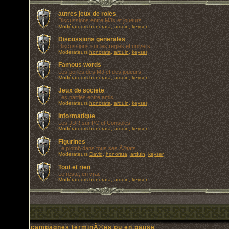
autres jeux de roles
Discussions entre MJs et joueurs
Modérateurs
honorata
,
arduin
,
keyser
Discussions generales
Discussions sur les regles et univers
Modérateurs
honorata
,
arduin
,
keyser
Famous words
Les perles des MJ et des joueurs
Modérateurs
honorata
,
arduin
,
keyser
Jeux de societe
Les parties entre amis
Modérateurs
honorata
,
arduin
,
keyser
Informatique
Les JDR sur PC et Consoles
Modérateurs
honorata
,
arduin
,
keyser
Figurines
Le plomb dans tous ses Ã©tats
Modérateurs
David
,
honorata
,
arduin
,
keyser
Tout et rien
Le reste, en vrac
Modérateurs
honorata
,
arduin
,
keyser
campagnes terminÃ©es ou en pause