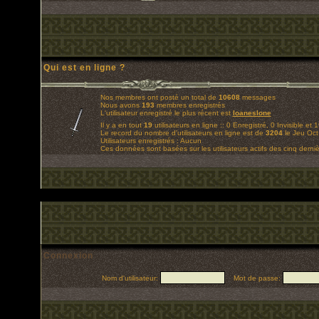
Qui est en ligne ?
Nos membres ont posté un total de
10608
messages
Nous avons
193
membres enregistrés
L'utilisateur enregistré le plus récent est
loaneslone
Il y a en tout
19
utilisateurs en ligne :: 0 Enregistré, 0 Invisible et 
Le record du nombre d'utilisateurs en ligne est de
3204
le Jeu Oct
Utilisateurs enregistrés : Aucun
Ces données sont basées sur les utilisateurs actifs des cinq derni
Connexion
Nom d'utilisateur:
Mot de passe: