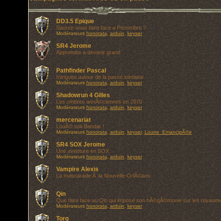
DD3.5 Epique
Saurez-vous faire face a Penombre ?
Modérateurs
honorata
,
arduin
,
keyser
SR4 Jerome
Apprendre a devenir grand
Pathfinder Pascal
Intrigues autour de la passe lointaine
Modérateurs
honorata
,
arduin
,
keyser
Shadowrun 4 Gilles
Les ombres annÃ©ciennes en 2070
Modérateurs
honorata
,
arduin
,
keyser
mercenariat
LouÃ© soit Bandar !
Modérateurs
honorata
,
arduin
,
keyser
,
Loutre_EmancipÃ©e
SR4 SOX Jerome
Une aventure en SOX
Modérateurs
honorata
,
arduin
,
keyser
Vampire Alexis
La mascarade Ã la Nouvelle-OrlÃ©ans
Qin
Que faire face au Qin qui impose son hÃ©gÃ©monie sur les royaum
Modérateurs
honorata
,
arduin
,
keyser
Torg