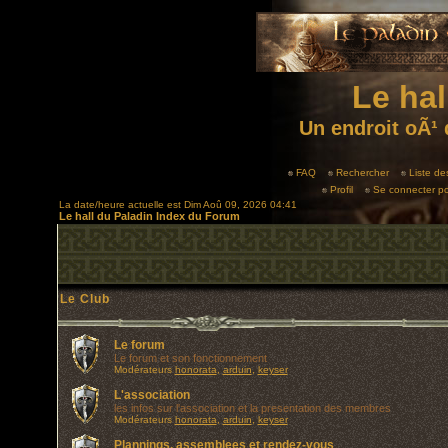
Le hal
Un endroit oÃ¹ 
FAQ
Rechercher
Liste d
Profil
Se connecter po
La date/heure actuelle est Dim Aoû 09, 2026 04:41
Le hall du Paladin Index du Forum
Le Club
Le forum
Le forum et son fonctionnement
Modérateurs
honorata
,
arduin
,
keyser
L'association
les infos sur l'association et la presentation des membres
Modérateurs
honorata
,
arduin
,
keyser
Plannings, assemblees et rendez-vous