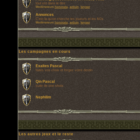
tout est dans le titre
Modérateurs
honorata
,
arduin
,
keyser
Annonces
C'est la qu'on cherche les joueurs et les MJs
Modérateurs
honorata
,
arduin
,
keyser
Les campagnes en cours
Exaltes Pascal
faites vos choix et forgez votre destin
Qin Pascal
suite de one shots
Nephilim
Les autres jeux et le reste