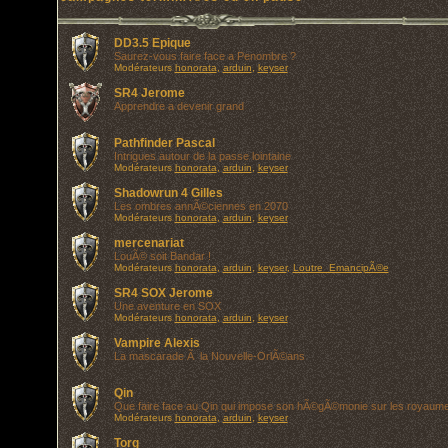
DD3.5 Epique
Saurez-vous faire face a Penombre ?
Modérateurs
honorata
,
arduin
,
keyser
SR4 Jerome
Apprendre a devenir grand
Pathfinder Pascal
Intrigues autour de la passe lointaine
Modérateurs
honorata
,
arduin
,
keyser
Shadowrun 4 Gilles
Les ombres annÃ©ciennes en 2070
Modérateurs
honorata
,
arduin
,
keyser
mercenariat
LouÃ© soit Bandar !
Modérateurs
honorata
,
arduin
,
keyser
,
Loutre_EmancipÃ©e
SR4 SOX Jerome
Une aventure en SOX
Modérateurs
honorata
,
arduin
,
keyser
Vampire Alexis
La mascarade Ã la Nouvelle-OrlÃ©ans
Qin
Que faire face au Qin qui impose son hÃ©gÃ©monie sur les royaum
Modérateurs
honorata
,
arduin
,
keyser
Torg