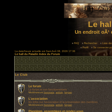
Le hal
Un endroit oÃ¹ 
FAQ
Rechercher
Liste d
Profil
Se connecter po
La date/heure actuelle est Sam Aoû 08, 2026 17:36
Le hall du Paladin Index du Forum
Le Club
Le forum
Le forum et son fonctionnement
Modérateurs
honorata
,
arduin
,
keyser
L'association
les infos sur l'association et la presentation des membres
Modérateurs
honorata
,
arduin
,
keyser
Plannings, assemblees et rendez-vous