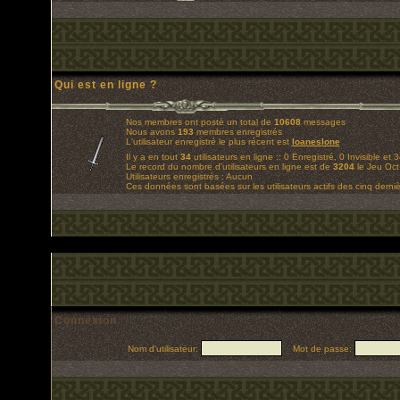
Qui est en ligne ?
Nos membres ont posté un total de
10608
messages
Nous avons
193
membres enregistrés
L'utilisateur enregistré le plus récent est
loaneslone
Il y a en tout
34
utilisateurs en ligne :: 0 Enregistré, 0 Invisible et 
Le record du nombre d'utilisateurs en ligne est de
3204
le Jeu Oct
Utilisateurs enregistrés : Aucun
Ces données sont basées sur les utilisateurs actifs des cinq derni
Connexion
Nom d'utilisateur:
Mot de passe: