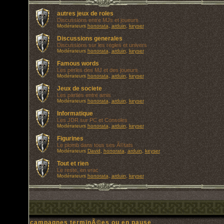
autres jeux de roles
Discussions entre MJs et joueurs
Modérateurs
honorata
,
arduin
,
keyser
Discussions generales
Discussions sur les regles et univers
Modérateurs
honorata
,
arduin
,
keyser
Famous words
Les perles des MJ et des joueurs
Modérateurs
honorata
,
arduin
,
keyser
Jeux de societe
Les parties entre amis
Modérateurs
honorata
,
arduin
,
keyser
Informatique
Les JDR sur PC et Consoles
Modérateurs
honorata
,
arduin
,
keyser
Figurines
Le plomb dans tous ses Ã©tats
Modérateurs
David
,
honorata
,
arduin
,
keyser
Tout et rien
Le reste, en vrac
Modérateurs
honorata
,
arduin
,
keyser
campagnes terminÃ©es ou en pause