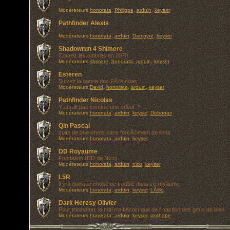
Modérateurs
honorata
,
Philippe
,
arduin
,
keyser
Pathfinder Alexis
Modérateurs
honorata
,
arduin
,
Dampyre
,
keyser
Shadowrun 4 Shimere
Courez les ombres en 2070
Modérateurs
shimere
,
honorata
,
arduin
,
keyser
Esteren
Suivez la danse des FÃ©ondas
Modérateurs
David
,
honorata
,
arduin
,
keyser
Pathfinder Nicolas
Y aurait pas comme une odeur ?
Modérateurs
honorata
,
arduin
,
keyser
,
Debonair
Qin Pascal
suite de one-shots sans forcÃ©ment de liens
Modérateurs
honorata
,
arduin
,
keyser
DD Royaume
Fondation (DD de Nico)
Modérateurs
honorata
,
arduin
,
nico
,
keyser
L5R
Il y a quelque chose de trouble dans ce royaume
Modérateurs
honorata
,
arduin
,
keyser
,
LÃ©o
Dark Heresy Olivier
Pour triompher, le mal n'a besoin que de l'inaction des gens de bien
Modérateurs
honorata
,
arduin
,
keyser
,
izothope