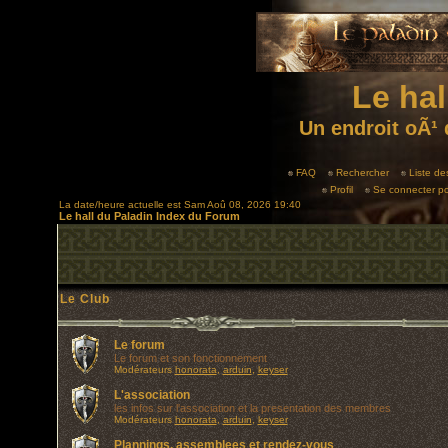
Le hal
Un endroit oÃ¹ 
FAQ
Rechercher
Liste d
Profil
Se connecter po
La date/heure actuelle est Sam Aoû 08, 2026 19:40
Le hall du Paladin Index du Forum
Le Club
Le forum
Le forum et son fonctionnement
Modérateurs
honorata
,
arduin
,
keyser
L'association
les infos sur l'association et la presentation des membres
Modérateurs
honorata
,
arduin
,
keyser
Plannings, assemblees et rendez-vous