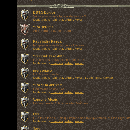
DD3.5 Epique
Saurez-vous faire face a Penombre ?
Modérateurs
honorata
,
arduin
,
keyser
SR4 Jerome
Apprendre a devenir grand
Pathfinder Pascal
Intrigues autour de la passe lointaine
Modérateurs
honorata
,
arduin
,
keyser
Shadowrun 4 Gilles
Les ombres annÃ©ciennes en 2070
Modérateurs
honorata
,
arduin
,
keyser
mercenariat
LouÃ© soit Bandar !
Modérateurs
honorata
,
arduin
,
keyser
,
Loutre_EmancipÃ©e
SR4 SOX Jerome
Une aventure en SOX
Modérateurs
honorata
,
arduin
,
keyser
Vampire Alexis
La mascarade Ã la Nouvelle-OrlÃ©ans
Qin
Que faire face au Qin qui impose son hÃ©gÃ©monie sur les royaum
Modérateurs
honorata
,
arduin
,
keyser
Torg