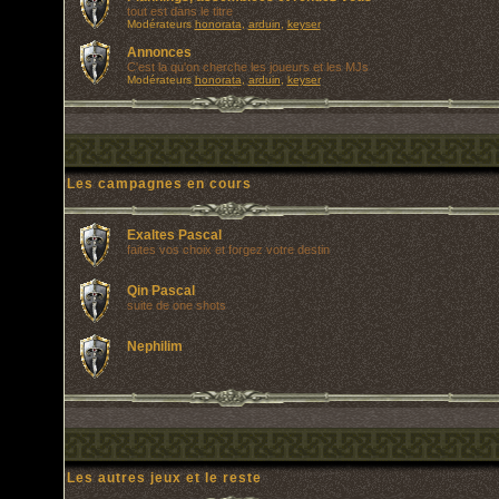
tout est dans le titre
Modérateurs
honorata
,
arduin
,
keyser
Annonces
C'est la qu'on cherche les joueurs et les MJs
Modérateurs
honorata
,
arduin
,
keyser
Les campagnes en cours
Exaltes Pascal
faites vos choix et forgez votre destin
Qin Pascal
suite de one shots
Nephilim
Les autres jeux et le reste