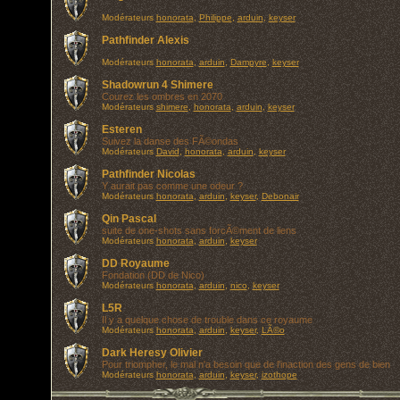
Modérateurs
honorata
,
Philippe
,
arduin
,
keyser
Pathfinder Alexis
Modérateurs
honorata
,
arduin
,
Dampyre
,
keyser
Shadowrun 4 Shimere
Courez les ombres en 2070
Modérateurs
shimere
,
honorata
,
arduin
,
keyser
Esteren
Suivez la danse des FÃ©ondas
Modérateurs
David
,
honorata
,
arduin
,
keyser
Pathfinder Nicolas
Y aurait pas comme une odeur ?
Modérateurs
honorata
,
arduin
,
keyser
,
Debonair
Qin Pascal
suite de one-shots sans forcÃ©ment de liens
Modérateurs
honorata
,
arduin
,
keyser
DD Royaume
Fondation (DD de Nico)
Modérateurs
honorata
,
arduin
,
nico
,
keyser
L5R
Il y a quelque chose de trouble dans ce royaume
Modérateurs
honorata
,
arduin
,
keyser
,
LÃ©o
Dark Heresy Olivier
Pour triompher, le mal n'a besoin que de l'inaction des gens de bien
Modérateurs
honorata
,
arduin
,
keyser
,
izothope