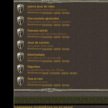
autres jeux de roles
Discussions entre MJs et joueurs
Modérateurs
honorata
,
arduin
,
keyser
Discussions generales
Discussions sur les regles et univers
Modérateurs
honorata
,
arduin
,
keyser
Famous words
Les perles des MJ et des joueurs
Modérateurs
honorata
,
arduin
,
keyser
Jeux de societe
Les parties entre amis
Modérateurs
honorata
,
arduin
,
keyser
Informatique
Les JDR sur PC et Consoles
Modérateurs
honorata
,
arduin
,
keyser
Figurines
Le plomb dans tous ses Ã©tats
Modérateurs
David
,
honorata
,
arduin
,
keyser
Tout et rien
Le reste, en vrac
Modérateurs
honorata
,
arduin
,
keyser
campagnes terminÃ©es ou en pause