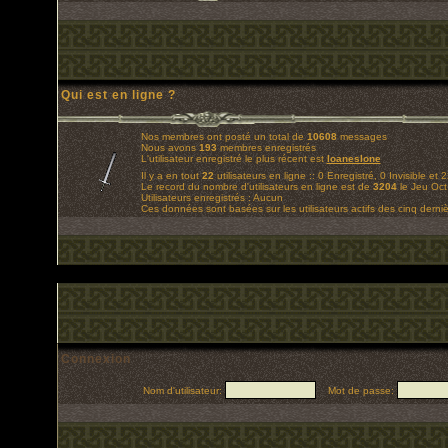
Qui est en ligne ?
Nos membres ont posté un total de
10608
messages
Nous avons
193
membres enregistrés
L'utilisateur enregistré le plus récent est
loaneslone
Il y a en tout
22
utilisateurs en ligne :: 0 Enregistré, 0 Invisible et 
Le record du nombre d'utilisateurs en ligne est de
3204
le Jeu Oct
Utilisateurs enregistrés : Aucun
Ces données sont basées sur les utilisateurs actifs des cinq derni
Connexion
Nom d'utilisateur:
Mot de passe: