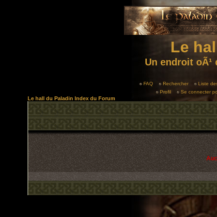
Le hal
Un endroit oÃ¹ 
FAQ
Rechercher
Liste d
Profil
Se connecter po
Le hall du Paladin Index du Forum
Auc