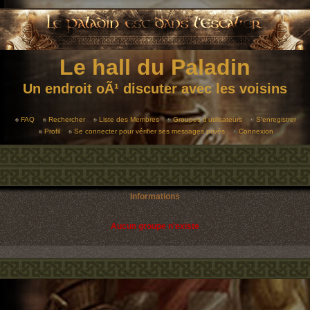
Le hall du Paladin
Un endroit oÃ¹ discuter avec les voisins
FAQ
Rechercher
Liste des Membres
Groupes d'utilisateurs
S'enregistrer
Profil
Se connecter pour vérifier ses messages privés
Connexion
Informations
Aucun groupe n'existe