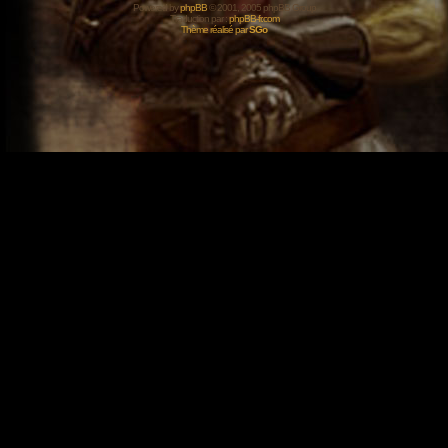
Powered by
phpBB
© 2001, 2005 phpBB Group
Traduction par :
phpBB-fr.com
Thème réalisé par
SGo