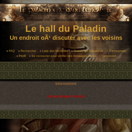
Le hall du Paladin
Un endroit oÃ¹ discuter avec les voisins
FAQ
Rechercher
Liste des Membres
Groupes d'utilisateurs
S'enregistrer
Profil
Se connecter pour vérifier ses messages privés
Connexion
Informations
Aucun groupe n'existe