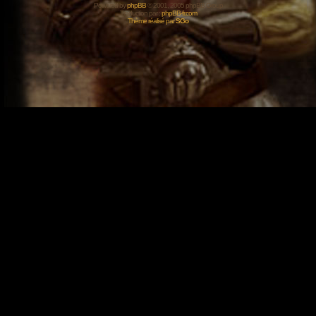
Powered by
phpBB
© 2001, 2005 phpBB Group
Traduction par :
phpBB-fr.com
Thème réalisé par
SGo