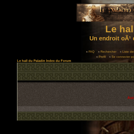
Le hal
Un endroit oÃ¹ 
FAQ
Rechercher
Liste d
Profil
Se connecter po
Le hall du Paladin Index du Forum
Auc