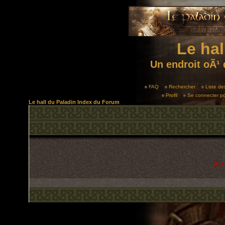
Le hal
Un endroit oÃ¹ 
FAQ
Rechercher
Liste d
Profil
Se connecter po
Le hall du Paladin Index du Forum
Auc