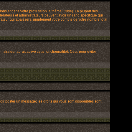
ons et dans votre profil selon le thème utilisé). La plupart des
dérateurs et administrateurs peuvent avoir un rang spécifique qui
trateur qui abaissera simplement votre compte de votre nombre total
strateur aurait activé cette fonctionnalité). Ceci, pour éviter
voir poster un message; les droits qui vous sont disponibles sont