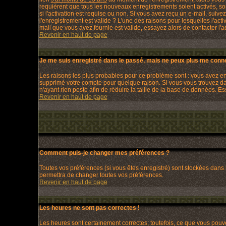
requièrent que tous les nouveaux enregistrements soient activés, so
si l'activation est requise ou non. Si vous avez reçu un e-mail, suivez
l'enregistrement est valide ? L'une des raisons pour lesquelles l'act
mail que vous avez fournie est valide, essayez alors de contacter l'a
Revenir en haut de page
Je me suis enregistré dans le passé, mais ne peux plus me conne
Les raisons les plus probables pour ce problème sont : vous avez entr
supprimé votre compte pour quelque raison. Si vous vous trouvez dans
n'ayant rien posté afin de réduire la taille de la base de données. 
Revenir en haut de page
Comment puis-je changer mes préférences ?
Toutes vos préférences (si vous êtes enregistré) sont stockées dans 
permettra de changer toutes vos préférences.
Revenir en haut de page
Les heures ne sont pas correctes !
Les heures sont certainement correctes; toutefois, ce que vous pouvez