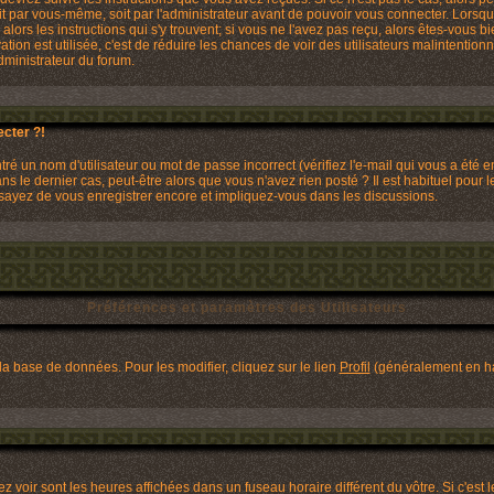
it par vous-même, soit par l'administrateur avant de pouvoir vous connecter. Lors
 alors les instructions qui s'y trouvent; si vous ne l'avez pas reçu, alors êtes-vous 
ivation est utilisée, c'est de réduire les chances de voir des utilisateurs malinten
dministrateur du forum.
cter ?!
é un nom d'utilisateur ou mot de passe incorrect (vérifiez l'e-mail qui vous a été 
 le dernier cas, peut-être alors que vous n'avez rien posté ? Il est habituel pour
Essayez de vous enregistrer encore et impliquez-vous dans les discussions.
Préférences et paramètres des Utilisateurs
la base de données. Pour les modifier, cliquez sur le lien
Profil
(généralement en hau
 voir sont les heures affichées dans un fuseau horaire différent du vôtre. Si c'est 