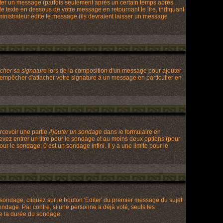
ter un message (parfois seulement après un certain temps après
texte en dessous de votre message en retournant le lire, indiquant
ministrateur édite le message (ils devraient laisser un message
acher sa signature
lors de la composition d'un message pour ajouter
 empêcher d'attacher votre signature à un message en particulier en
rcevoir une partie
Ajouter un sondage
dans le formulaire en
evez entrer un titre pour le sondage et au moins deux options (pour
ur le sondage; 0 est un sondage infini. Il y a une limite pour le
ondage, cliquez sur le bouton 'Editer' du premier message du sujet
ondage. Par contre, si une personne a déjà voté, seuls les
de la durée du sondage.