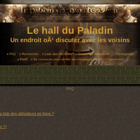
Le hall du Paladin
Un endroit oÃ¹ discuter avec les voisins
FAQ
Rechercher
Liste des Membres
Groupes d'utilisateurs
S'enregistrer
Profil
Se connecter pour vérifier ses messages privés
Connexion
FAQ
liste des utilisateurs en ligne ?
r ?!