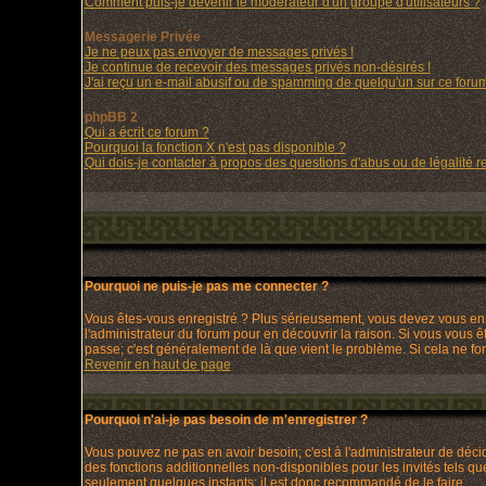
Comment puis-je devenir le modérateur d'un groupe d'utilisateurs ?
Messagerie Privée
Je ne peux pas envoyer de messages privés !
Je continue de recevoir des messages privés non-désirés !
J'ai reçu un e-mail abusif ou de spamming de quelqu'un sur ce forum
phpBB 2
Qui a écrit ce forum ?
Pourquoi la fonction X n'est pas disponible ?
Qui dois-je contacter à propos des questions d'abus ou de légalité re
Pourquoi ne puis-je pas me connecter ?
Vous êtes-vous enregistré ? Plus sérieusement, vous devez vous enre
l'administrateur du forum pour en découvrir la raison. Si vous vous ê
passe; c'est généralement de là que vient le problème. Si cela ne fonc
Revenir en haut de page
Pourquoi n'ai-je pas besoin de m'enregistrer ?
Vous pouvez ne pas en avoir besoin; c'est à l'administrateur de déc
des fonctions additionnelles non-disponibles pour les invités tels que
seulement quelques instants; il est donc recommandé de le faire.