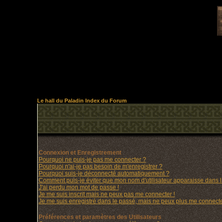
Le hall du Paladin Index du Forum
Connexion et Enregistrement
Pourquoi ne puis-je pas me connecter ?
Pourquoi n'ai-je pas besoin de m'enregistrer ?
Pourquoi suis-je déconnecté automatiquement ?
Comment puis-je éviter que mon nom d'utilisateur apparaisse dans la 
J'ai perdu mon mot de passe !
Je me suis inscrit mais ne peux pas me connecter !
Je me suis enregistré dans le passé, mais ne peux plus me connecte
Préférences et paramètres des Utilisateurs