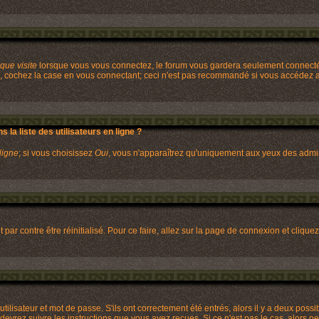
ue visite
lorsque vous vous connectez, le forum vous gardera seulement connecté p
, cochez la case en vous connectant; ceci n'est pas recommandé si vous accédez au
la liste des utilisateurs en ligne ?
ligne
; si vous choisissez
Oui
, vous n'apparaîtrez qu'uniquement aux yeux des admi
 par contre être réinitialisé. Pour ce faire, allez sur la page de connexion et clique
lisateur et mot de passe. S'ils ont correctement été entrés, alors il y a deux possib
evrez suivre les instructions que vous avez reçues. Si ce n'est pas le cas, alors pe