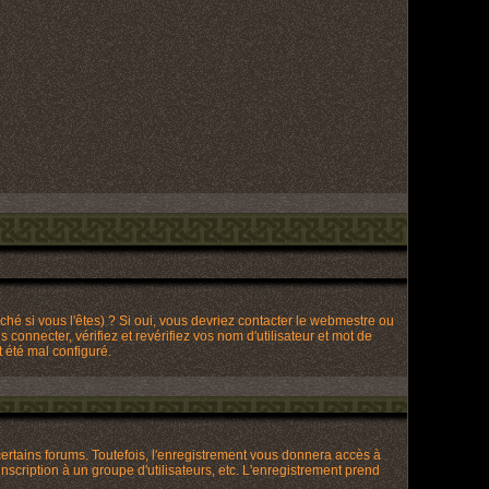
hé si vous l'êtes) ? Si oui, vous devriez contacter le webmestre ou
connecter, vérifiez et revérifiez vos nom d'utilisateur et mot de
t été mal configuré.
ertains forums. Toutefois, l'enregistrement vous donnera accès à
nscription à un groupe d'utilisateurs, etc. L'enregistrement prend