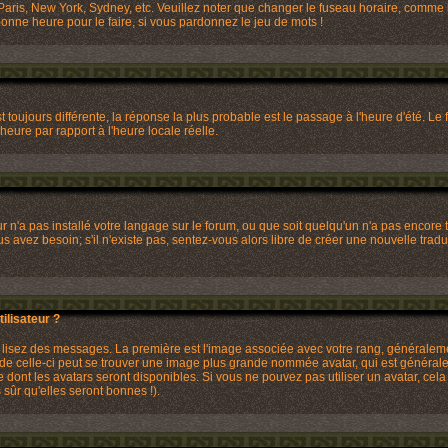
Paris, New York, Sydney, etc. Veuillez noter que changer le fuseau horaire, comme l
 bonne heure pour le faire, si vous pardonnez le jeu de mots !
st toujours différente, la réponse la plus probable est le passage à l'heure d'été. 
 heure par rapport à l'heure locale réelle.
eur n'a pas installé votre langage sur le forum, ou que soit quelqu'un n'a pas enco
ous avez besoin; s'il n'existe pas, sentez-vous alors libre de créer une nouvelle trad
lisateur ?
us lisez des messages. La première est l'image associée avec votre rang, généralem
 de celle-ci peut se trouver une image plus grande nommée avatar, qui est générale
re dont les avatars seront disponibles. Si vous ne pouvez pas utiliser un avatar, cela
ûr qu'elles seront bonnes !).