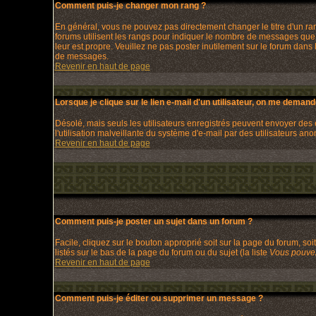
Comment puis-je changer mon rang ?
En général, vous ne pouvez pas directement changer le titre d'un rang 
forums utilisent les rangs pour indiquer le nombre de messages que v
leur est propre. Veuillez ne pas poster inutilement sur le forum dan
de messages.
Revenir en haut de page
Lorsque je clique sur le lien e-mail d'un utilisateur, on me deman
Désolé, mais seuls les utilisateurs enregistrés peuvent envoyer des e-
l'utilisation malveillante du système d'e-mail par des utilisateurs an
Revenir en haut de page
Comment puis-je poster un sujet dans un forum ?
Facile, cliquez sur le bouton approprié soit sur la page du forum, so
listés sur le bas de la page du forum ou du sujet (la liste
Vous pouvez
Revenir en haut de page
Comment puis-je éditer ou supprimer un message ?