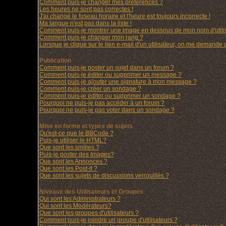
Comment puis-je changer mes préférences ?
Les heures ne sont pas correctes !
J'ai changé le fuseau horaire et l'heure est toujours incorrecte !
Ma langue n'est pas dans la liste !
Comment puis-je montrer une image en dessous de mon nom d'utilis
Comment puis-je changer mon rang ?
Lorsque je clique sur le lien e-mail d'un utilisateur, on me demande
Publication
Comment puis-je poster un sujet dans un forum ?
Comment puis-je éditer ou supprimer un message ?
Comment puis-je ajouter une signature à mon message ?
Comment puis-je créer un sondage ?
Comment puis-je éditer ou supprimer un sondage ?
Pourquoi ne puis-je pas accéder à un forum ?
Pourquoi ne puis-je pas voter dans un sondage ?
Mise en forme et types de sujets
Qu'est-ce que le BBCode ?
Puis-je utiliser le HTML?
Que sont les smilies ?
Puis-je poster des Images?
Que sont les Annonces ?
Que sont les Post-it ?
Que sont les sujets de discussions verrouillés ?
Niveaux des Utilisateurs et Groupes
Qui sont les Administrateurs ?
Qui sont les Modérateurs?
Que sont les groupes d'utilisateurs ?
Comment puis-je joindre un groupe d'utilisateurs ?