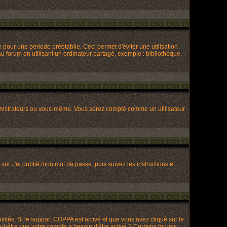
our une période préétablie. Ceci permet d'éviter une utilisation
 forum en utilisant un ordinateur partagé, exemple : bibliothèque,
nistrateurs ou vous-même. Vous serez compté comme un utilisateur
z sur
J'ai oublié mon mot de passe
, puis suivez les instructions et
ilités. Si le support COPPA est activé et que vous avez cliqué sur le
ut-être que votre compte a besoin d'être activé ? Certains forums