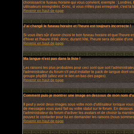
choisissant le fuseau horaire qui vous convient, exemple : Londres, 
utilisateurs enregistrés. Donc, si vous n'êtes pas enregistré, c'est la
Revenir en haut de page
J'ai changé le fuseau horaire et l'heure est toujours incorrecte !
Si vous êtes sûr d'avoir choisi le bon fuseau horaire et que l'heure e
d'hiver et l'heure d'été; donc, durant l'été, l'heure sera décalée d'une
Revenir en haut de page
Ma langue n'est pas dans la liste !
Les raisons les plus probables pour ceci sont que soit l'administrat
l'administrateur du forum s'il peut installer le pack de langue dont v
groupe phpBB (allez voir le lien en bas des pages).
Revenir en haut de page
Comment puis-je montrer une image en dessous de mon nom d'uti
Il peut y avoir deux images sous votre nom d'utilisateur lorsque vo
de messages vous avez fait ou votre statut sur le forum. En dessous
l'administrateur du forum d'activer les avatars et de choisir la maniè
pouvez le contacter pour lui en demander les raisons (nous sommes s
Revenir en haut de page