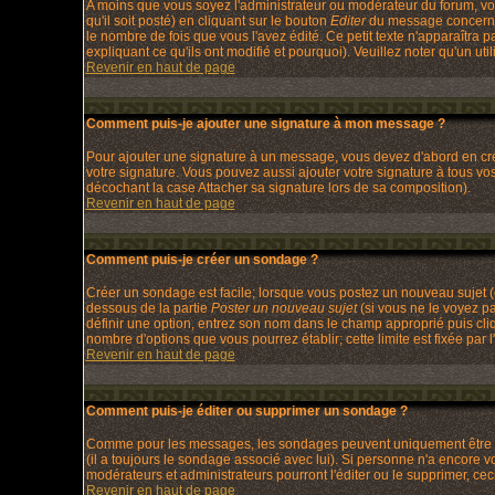
A moins que vous soyez l'administrateur ou modérateur du forum, v
qu'il soit posté) en cliquant sur le bouton
Editer
du message concerné.
le nombre de fois que vous l'avez édité. Ce petit texte n'apparaîtra
expliquant ce qu'ils ont modifié et pourquoi). Veuillez noter qu'un 
Revenir en haut de page
Comment puis-je ajouter une signature à mon message ?
Pour ajouter une signature à un message, vous devez d'abord en crée
votre signature. Vous pouvez aussi ajouter votre signature à tous v
décochant la case Attacher sa signature lors de sa composition).
Revenir en haut de page
Comment puis-je créer un sondage ?
Créer un sondage est facile; lorsque vous postez un nouveau sujet (o
dessous de la partie
Poster un nouveau sujet
(si vous ne le voyez p
définir une option, entrez son nom dans le champ approprié puis cli
nombre d'options que vous pourrez établir; cette limite est fixée par l
Revenir en haut de page
Comment puis-je éditer ou supprimer un sondage ?
Comme pour les messages, les sondages peuvent uniquement être édit
(il a toujours le sondage associé avec lui). Si personne n'a encore 
modérateurs et administrateurs pourront l'éditer ou le supprimer, ce
Revenir en haut de page