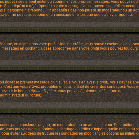
ous pouvez seulement éditer ou supprimer vos propres messages. Vous pouvez édi
 Si quelqu'un a déjà répondu à votre message, vous trouverez un petit morceau de 
 pas si personne n'a répondu, il n'apparaîtra pas non plus si un modérateur ou un ad
utilisateur ne peut pas supprimer un message une fois que quelqu'un y a répondu.
r une, en allant dans votre profil. Une fois créée, vous pouvez cocher la case
Att
os messages en cochant la case appropriée dans votre profil (vous pourrez toujours
u éditez le premier message d'un sujet, si vous en avez le droit), vous devriez ape
as, c'est que vous n'avez probablement pas le droit de créer des sondages). Vous d
quez sur le bouton
Ajouter l'option
. Vous pouvez également définir une date limite po
'administrateur du forum).
és par le posteur d'origine, un modérateur ou un administrateur. Pour éditer un s
voté, vous pouvez alors supprimer le sondage ou éditer n'importe quelle option du s
ci pour éviter aux gens de truquer les sondages en modifiant les options au milieu 