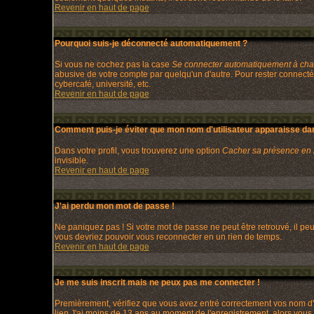
Revenir en haut de page
Pourquoi suis-je déconnecté automatiquement ?
Si vous ne cochez pas la case
Se connecter automatiquement à chaq
abusive de votre compte par quelqu'un d'autre. Pour rester connecté
cybercafé, université, etc.
Revenir en haut de page
Comment puis-je éviter que mon nom d'utilisateur apparaisse dans 
Dans votre profil, vous trouverez une option
Cacher sa présence en 
invisible.
Revenir en haut de page
J'ai perdu mon mot de passe !
Ne paniquez pas ! Si votre mot de passe ne peut être retrouvé, il peut
vous devriez pouvoir vous reconnecter en un rien de temps.
Revenir en haut de page
Je me suis inscrit mais ne peux pas me connecter !
Premièrement, vérifiez que vous avez entré correctement vos nom d'uti
lien
J'ai moins de 13 ans
au moment de l'enregistrement, alors vous d