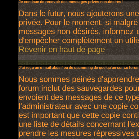
Je continue de recevoir des messages privés non-désirés !
Dans le futur, nous ajouterons un
privée. Pour le moment, si malgré
messages non-désirés, informez-en 
d'empêcher complètement un utili
Revenir en haut de page
J'ai reçu un e-mail abusif ou de spamming de quelqu'un sur ce forum
Nous sommes peinés d'apprendre ce
forum inclut des sauvegardes pour 
envoient des messages de ce type
l'administrateur avec une copie co
est important que cette copie cont
une liste de détails concernant l'e
prendre les mesures répressives q