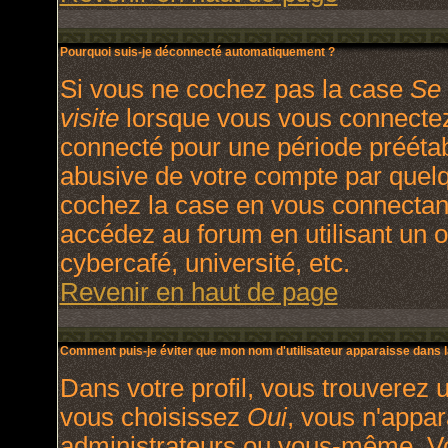
Pourquoi suis-je déconnecté automatiquement ?
Si vous ne cochez pas la case
Se 
visite
lorsque vous vous connectez
connecté pour une période préétabl
abusive de votre compte par quelq
cochez la case en vous connectan
accédez au forum en utilisant un o
cybercafé, université, etc.
Revenir en haut de page
Comment puis-je éviter que mon nom d'utilisateur apparaisse dans la 
Dans votre profil, vous trouverez 
vous choisissez
Oui
, vous n'appa
administrateurs ou vous-même. V