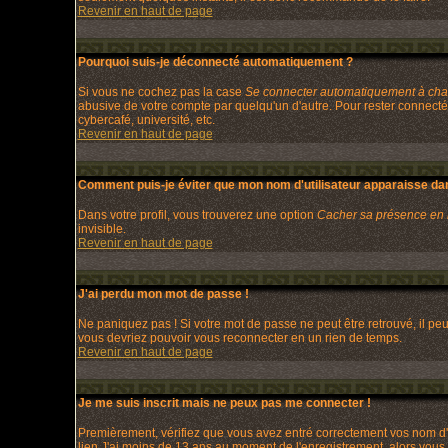
Revenir en haut de page
Pourquoi suis-je déconnecté automatiquement ?
Si vous ne cochez pas la case
Se connecter automatiquement à chaq
abusive de votre compte par quelqu'un d'autre. Pour rester connecté
cybercafé, université, etc.
Revenir en haut de page
Comment puis-je éviter que mon nom d'utilisateur apparaisse dans 
Dans votre profil, vous trouverez une option
Cacher sa présence en 
invisible.
Revenir en haut de page
J'ai perdu mon mot de passe !
Ne paniquez pas ! Si votre mot de passe ne peut être retrouvé, il peut
vous devriez pouvoir vous reconnecter en un rien de temps.
Revenir en haut de page
Je me suis inscrit mais ne peux pas me connecter !
Premièrement, vérifiez que vous avez entré correctement vos nom d'uti
lien
J'ai moins de 13 ans
au moment de l'enregistrement, alors vous d