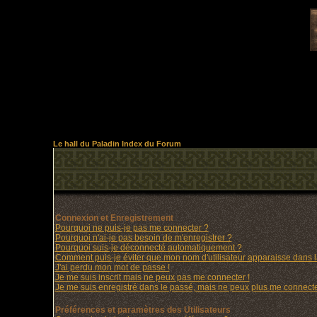
Le hall du Paladin Index du Forum
Connexion et Enregistrement
Pourquoi ne puis-je pas me connecter ?
Pourquoi n'ai-je pas besoin de m'enregistrer ?
Pourquoi suis-je déconnecté automatiquement ?
Comment puis-je éviter que mon nom d'utilisateur apparaisse dans la 
J'ai perdu mon mot de passe !
Je me suis inscrit mais ne peux pas me connecter !
Je me suis enregistré dans le passé, mais ne peux plus me connecte
Préférences et paramètres des Utilisateurs