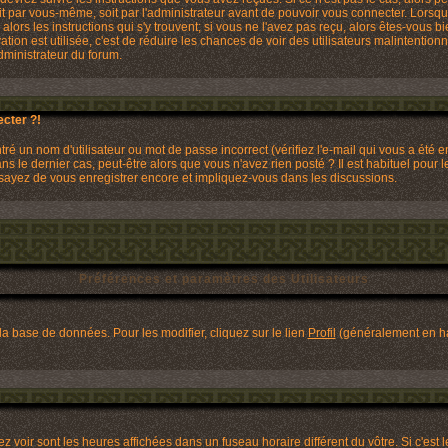
it par vous-même, soit par l'administrateur avant de pouvoir vous connecter. Lors
 alors les instructions qui s'y trouvent; si vous ne l'avez pas reçu, alors êtes-vous 
ivation est utilisée, c'est de réduire les chances de voir des utilisateurs malinten
dministrateur du forum.
cter ?!
é un nom d'utilisateur ou mot de passe incorrect (vérifiez l'e-mail qui vous a été 
 le dernier cas, peut-être alors que vous n'avez rien posté ? Il est habituel pour
Essayez de vous enregistrer encore et impliquez-vous dans les discussions.
Préférences et paramètres des Utilisateurs
la base de données. Pour les modifier, cliquez sur le lien
Profil
(généralement en hau
 voir sont les heures affichées dans un fuseau horaire différent du vôtre. Si c'est 