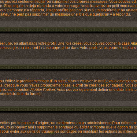
ous pouvez seulement éditer ou supprimer vos propres messages. Vous pouvez édi
 Si quelqu'un a déjà répondu à votre message, vous trouverez un petit morceau de 
 pas si personne n'a répondu, il n'apparaîtra pas non plus si un modérateur ou un ad
utilisateur ne peut pas supprimer un message une fois que quelqu'un y a répondu.
r une, en allant dans votre profil. Une fois créée, vous pouvez cocher la case
Att
os messages en cochant la case appropriée dans votre profil (vous pourrez toujours
u éditez le premier message d'un sujet, si vous en avez le droit), vous devriez ape
as, c'est que vous n'avez probablement pas le droit de créer des sondages). Vous d
quez sur le bouton
Ajouter l'option
. Vous pouvez également définir une date limite po
'administrateur du forum).
és par le posteur d'origine, un modérateur ou un administrateur. Pour éditer un s
voté, vous pouvez alors supprimer le sondage ou éditer n'importe quelle option du s
ci pour éviter aux gens de truquer les sondages en modifiant les options au milieu 