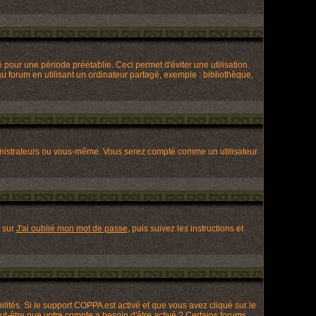
our une période préétablie. Ceci permet d'éviter une utilisation
 forum en utilisant un ordinateur partagé, exemple : bibliothèque,
nistrateurs ou vous-même. Vous serez compté comme un utilisateur
z sur
J'ai oublié mon mot de passe
, puis suivez les instructions et
ilités. Si le support COPPA est activé et que vous avez cliqué sur le
ut-être que votre compte a besoin d'être activé ? Certains forums