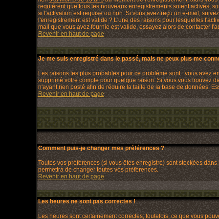
requièrent que tous les nouveaux enregistrements soient activés, so
si l'activation est requise ou non. Si vous avez reçu un e-mail, suivez
l'enregistrement est valide ? L'une des raisons pour lesquelles l'act
mail que vous avez fournie est valide, essayez alors de contacter l'a
Revenir en haut de page
Je me suis enregistré dans le passé, mais ne peux plus me conne
Les raisons les plus probables pour ce problème sont : vous avez entr
supprimé votre compte pour quelque raison. Si vous vous trouvez dans
n'ayant rien posté afin de réduire la taille de la base de données. 
Revenir en haut de page
Comment puis-je changer mes préférences ?
Toutes vos préférences (si vous êtes enregistré) sont stockées dans 
permettra de changer toutes vos préférences.
Revenir en haut de page
Les heures ne sont pas correctes !
Les heures sont certainement correctes; toutefois, ce que vous pouvez