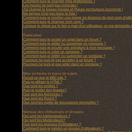
Comment puis-je changer mes préférences ?
Les heures ne sont pas correctes !
J'ai changé le fuseau horaire et l'heure est toujours incorrecte !
Ma langue n'est pas dans la liste !
Comment puis-je montrer une image en dessous de mon nom d'utilis
Comment puis-je changer mon rang ?
Lorsque je clique sur le lien e-mail d'un utilisateur, on me demande
Publication
Comment puis-je poster un sujet dans un forum ?
Comment puis-je éditer ou supprimer un message ?
Comment puis-je ajouter une signature à mon message ?
Comment puis-je créer un sondage ?
Comment puis-je éditer ou supprimer un sondage ?
Pourquoi ne puis-je pas accéder à un forum ?
Pourquoi ne puis-je pas voter dans un sondage ?
Mise en forme et types de sujets
Qu'est-ce que le BBCode ?
Puis-je utiliser le HTML?
Que sont les smilies ?
Puis-je poster des Images?
Que sont les Annonces ?
Que sont les Post-it ?
Que sont les sujets de discussions verrouillés ?
Niveaux des Utilisateurs et Groupes
Qui sont les Administrateurs ?
Qui sont les Modérateurs?
Que sont les groupes d'utilisateurs ?
Comment puis-je joindre un groupe d'utilisateurs ?