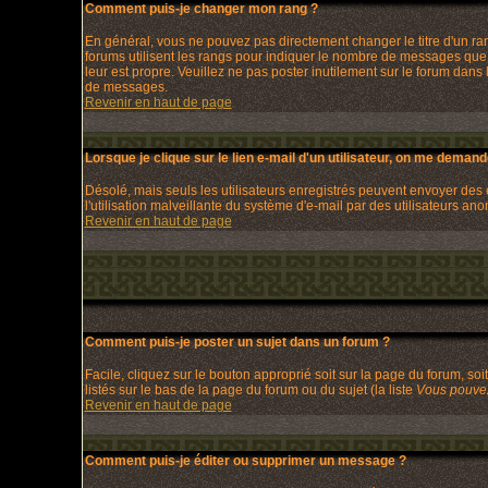
Comment puis-je changer mon rang ?
En général, vous ne pouvez pas directement changer le titre d'un rang 
forums utilisent les rangs pour indiquer le nombre de messages que v
leur est propre. Veuillez ne pas poster inutilement sur le forum dan
de messages.
Revenir en haut de page
Lorsque je clique sur le lien e-mail d'un utilisateur, on me deman
Désolé, mais seuls les utilisateurs enregistrés peuvent envoyer des e-
l'utilisation malveillante du système d'e-mail par des utilisateurs an
Revenir en haut de page
Comment puis-je poster un sujet dans un forum ?
Facile, cliquez sur le bouton approprié soit sur la page du forum, so
listés sur le bas de la page du forum ou du sujet (la liste
Vous pouvez
Revenir en haut de page
Comment puis-je éditer ou supprimer un message ?