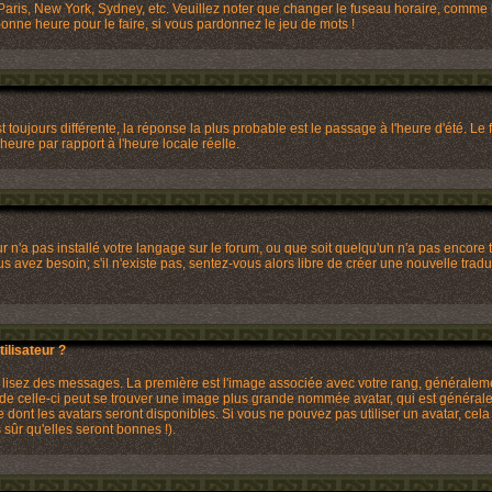
Paris, New York, Sydney, etc. Veuillez noter que changer le fuseau horaire, comme l
 bonne heure pour le faire, si vous pardonnez le jeu de mots !
st toujours différente, la réponse la plus probable est le passage à l'heure d'été. 
 heure par rapport à l'heure locale réelle.
eur n'a pas installé votre langage sur le forum, ou que soit quelqu'un n'a pas enco
ous avez besoin; s'il n'existe pas, sentez-vous alors libre de créer une nouvelle trad
lisateur ?
us lisez des messages. La première est l'image associée avec votre rang, généralem
 de celle-ci peut se trouver une image plus grande nommée avatar, qui est générale
re dont les avatars seront disponibles. Si vous ne pouvez pas utiliser un avatar, cela
ûr qu'elles seront bonnes !).