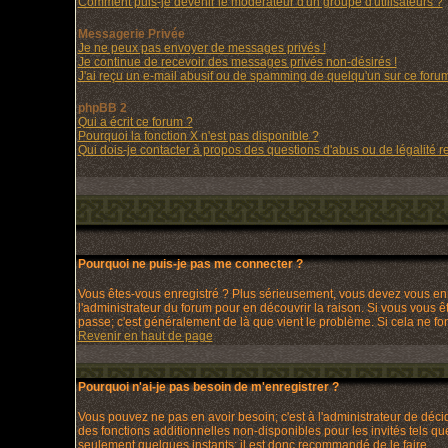
Comment puis-je devenir le modérateur d'un groupe d'utilisateurs ?
Messagerie Privée
Je ne peux pas envoyer de messages privés !
Je continue de recevoir des messages privés non-désirés !
J'ai reçu un e-mail abusif ou de spamming de quelqu'un sur ce forum
phpBB 2
Qui a écrit ce forum ?
Pourquoi la fonction X n'est pas disponible ?
Qui dois-je contacter à propos des questions d'abus ou de légalité re
Pourquoi ne puis-je pas me connecter ?
Vous êtes-vous enregistré ? Plus sérieusement, vous devez vous enre
l'administrateur du forum pour en découvrir la raison. Si vous vous ê
passe; c'est généralement de là que vient le problème. Si cela ne fonc
Revenir en haut de page
Pourquoi n'ai-je pas besoin de m'enregistrer ?
Vous pouvez ne pas en avoir besoin; c'est à l'administrateur de déc
des fonctions additionnelles non-disponibles pour les invités tels que
seulement quelques instants; il est donc recommandé de le faire.