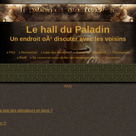
Le hall du Paladin
Un endroit oÃ¹ discuter avec les voisins
FAQ
Rechercher
Liste des Membres
Groupes d'utilisateurs
S'enregistrer
Profil
Se connecter pour vérifier ses messages privés
Connexion
FAQ
liste des utilisateurs en ligne ?
r ?!