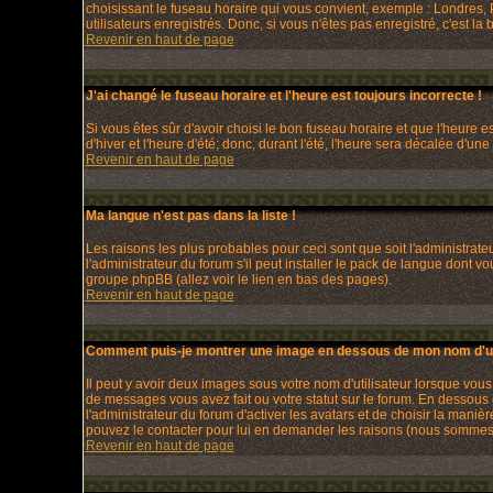
choisissant le fuseau horaire qui vous convient, exemple : Londres, 
utilisateurs enregistrés. Donc, si vous n'êtes pas enregistré, c'est la
Revenir en haut de page
J'ai changé le fuseau horaire et l'heure est toujours incorrecte !
Si vous êtes sûr d'avoir choisi le bon fuseau horaire et que l'heure e
d'hiver et l'heure d'été; donc, durant l'été, l'heure sera décalée d'une
Revenir en haut de page
Ma langue n'est pas dans la liste !
Les raisons les plus probables pour ceci sont que soit l'administrat
l'administrateur du forum s'il peut installer le pack de langue dont v
groupe phpBB (allez voir le lien en bas des pages).
Revenir en haut de page
Comment puis-je montrer une image en dessous de mon nom d'uti
Il peut y avoir deux images sous votre nom d'utilisateur lorsque vo
de messages vous avez fait ou votre statut sur le forum. En dessous
l'administrateur du forum d'activer les avatars et de choisir la maniè
pouvez le contacter pour lui en demander les raisons (nous sommes s
Revenir en haut de page