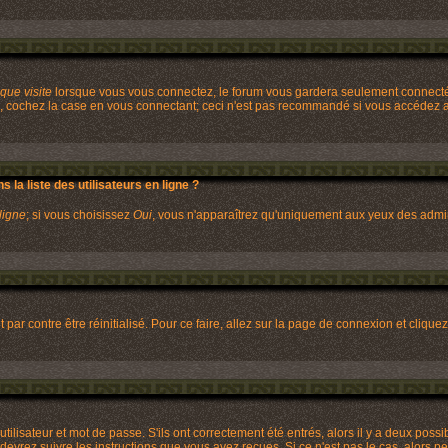
ue visite
lorsque vous vous connectez, le forum vous gardera seulement connecté p
, cochez la case en vous connectant; ceci n'est pas recommandé si vous accédez au
la liste des utilisateurs en ligne ?
ligne
; si vous choisissez
Oui
, vous n'apparaîtrez qu'uniquement aux yeux des admi
 par contre être réinitialisé. Pour ce faire, allez sur la page de connexion et clique
lisateur et mot de passe. S'ils ont correctement été entrés, alors il y a deux possib
evrez suivre les instructions que vous avez reçues. Si ce n'est pas le cas, alors pe