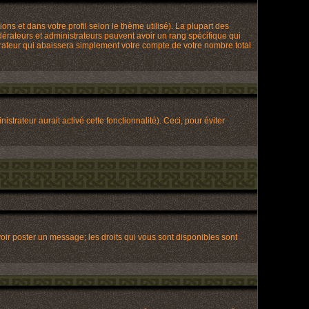
ons et dans votre profil selon le thème utilisé). La plupart des
dérateurs et administrateurs peuvent avoir un rang spécifique qui
trateur qui abaissera simplement votre compte de votre nombre total
strateur aurait activé cette fonctionnalité). Ceci, pour éviter
voir poster un message; les droits qui vous sont disponibles sont