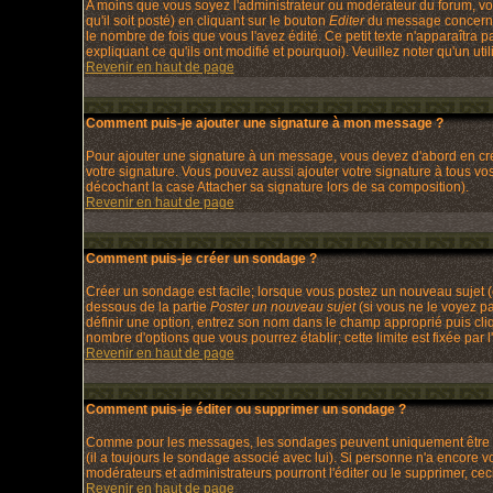
A moins que vous soyez l'administrateur ou modérateur du forum, v
qu'il soit posté) en cliquant sur le bouton
Editer
du message concerné.
le nombre de fois que vous l'avez édité. Ce petit texte n'apparaîtra
expliquant ce qu'ils ont modifié et pourquoi). Veuillez noter qu'un 
Revenir en haut de page
Comment puis-je ajouter une signature à mon message ?
Pour ajouter une signature à un message, vous devez d'abord en crée
votre signature. Vous pouvez aussi ajouter votre signature à tous v
décochant la case Attacher sa signature lors de sa composition).
Revenir en haut de page
Comment puis-je créer un sondage ?
Créer un sondage est facile; lorsque vous postez un nouveau sujet (o
dessous de la partie
Poster un nouveau sujet
(si vous ne le voyez p
définir une option, entrez son nom dans le champ approprié puis cli
nombre d'options que vous pourrez établir; cette limite est fixée par l
Revenir en haut de page
Comment puis-je éditer ou supprimer un sondage ?
Comme pour les messages, les sondages peuvent uniquement être édit
(il a toujours le sondage associé avec lui). Si personne n'a encore 
modérateurs et administrateurs pourront l'éditer ou le supprimer, ce
Revenir en haut de page