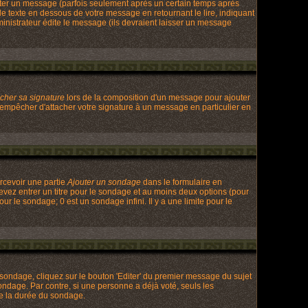
ter un message (parfois seulement après un certain temps après
texte en dessous de votre message en retournant le lire, indiquant
ministrateur édite le message (ils devraient laisser un message
acher sa signature
lors de la composition d'un message pour ajouter
 empêcher d'attacher votre signature à un message en particulier en
rcevoir une partie
Ajouter un sondage
dans le formulaire en
evez entrer un titre pour le sondage et au moins deux options (pour
ur le sondage; 0 est un sondage infini. Il y a une limite pour le
ondage, cliquez sur le bouton 'Editer' du premier message du sujet
ondage. Par contre, si une personne a déjà voté, seuls les
de la durée du sondage.