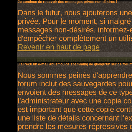
Je continue de recevoir des messages privés non-désirés !
Dans le futur, nous ajouterons un
privée. Pour le moment, si malgré
messages non-désirés, informez-en 
d'empêcher complètement un utili
Revenir en haut de page
J'ai reçu un e-mail abusif ou de spamming de quelqu'un sur ce forum
Nous sommes peinés d'apprendre ce
forum inclut des sauvegardes pour 
envoient des messages de ce type
l'administrateur avec une copie co
est important que cette copie cont
une liste de détails concernant l'e
prendre les mesures répressives q