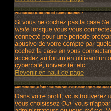
Pourquoi suis-je déconnecté automatiquement ?
Si vous ne cochez pas la case
Se 
visite
lorsque vous vous connectez
connecté pour une période préétabl
abusive de votre compte par quelq
cochez la case en vous connectan
accédez au forum en utilisant un o
cybercafé, université, etc.
Revenir en haut de page
Comment puis-je éviter que mon nom d'utilisateur apparaisse dans la 
Dans votre profil, vous trouverez 
vous choisissez
Oui
, vous n'appa
administrateurs ou vous-même. V