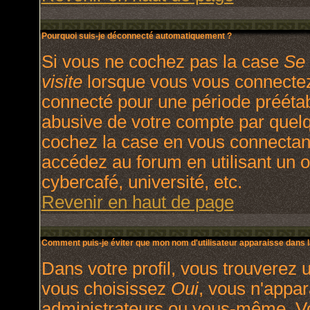
Pourquoi suis-je déconnecté automatiquement ?
Si vous ne cochez pas la case
Se 
visite
lorsque vous vous connectez
connecté pour une période préétabl
abusive de votre compte par quelq
cochez la case en vous connectan
accédez au forum en utilisant un o
cybercafé, université, etc.
Revenir en haut de page
Comment puis-je éviter que mon nom d'utilisateur apparaisse dans la 
Dans votre profil, vous trouverez 
vous choisissez
Oui
, vous n'appa
administrateurs ou vous-même. V