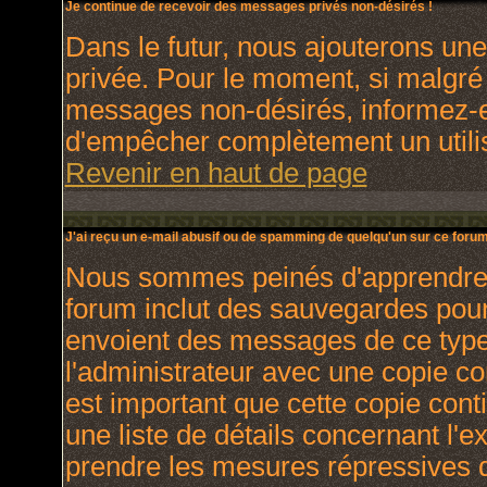
Je continue de recevoir des messages privés non-désirés !
Dans le futur, nous ajouterons un
privée. Pour le moment, si malgré
messages non-désirés, informez-en 
d'empêcher complètement un utili
Revenir en haut de page
J'ai reçu un e-mail abusif ou de spamming de quelqu'un sur ce forum
Nous sommes peinés d'apprendre ce
forum inclut des sauvegardes pour 
envoient des messages de ce type
l'administrateur avec une copie co
est important que cette copie cont
une liste de détails concernant l'e
prendre les mesures répressives q