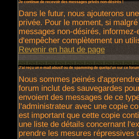
Je continue de recevoir des messages privés non-désirés !
Dans le futur, nous ajouterons un
privée. Pour le moment, si malgré
messages non-désirés, informez-en 
d'empêcher complètement un utili
Revenir en haut de page
J'ai reçu un e-mail abusif ou de spamming de quelqu'un sur ce forum
Nous sommes peinés d'apprendre ce
forum inclut des sauvegardes pour 
envoient des messages de ce type
l'administrateur avec une copie co
est important que cette copie cont
une liste de détails concernant l'e
prendre les mesures répressives q