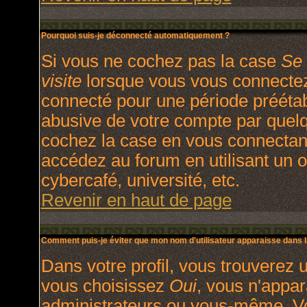
Pourquoi suis-je déconnecté automatiquement ?
Si vous ne cochez pas la case
Se 
visite
lorsque vous vous connectez
connecté pour une période préétabl
abusive de votre compte par quelq
cochez la case en vous connectan
accédez au forum en utilisant un o
cybercafé, université, etc.
Revenir en haut de page
Comment puis-je éviter que mon nom d'utilisateur apparaisse dans la 
Dans votre profil, vous trouverez 
vous choisissez
Oui
, vous n'appa
administrateurs ou vous-même. V