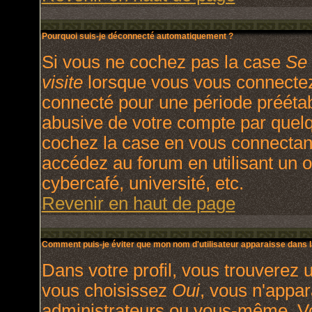
Pourquoi suis-je déconnecté automatiquement ?
Si vous ne cochez pas la case
Se 
visite
lorsque vous vous connectez
connecté pour une période préétabl
abusive de votre compte par quelq
cochez la case en vous connectan
accédez au forum en utilisant un o
cybercafé, université, etc.
Revenir en haut de page
Comment puis-je éviter que mon nom d'utilisateur apparaisse dans la 
Dans votre profil, vous trouverez 
vous choisissez
Oui
, vous n'appa
administrateurs ou vous-même. V