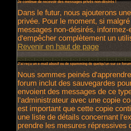
Je continue de recevoir des messages privés non-désirés !
Dans le futur, nous ajouterons un
privée. Pour le moment, si malgré
messages non-désirés, informez-en 
d'empêcher complètement un utili
Revenir en haut de page
J'ai reçu un e-mail abusif ou de spamming de quelqu'un sur ce forum
Nous sommes peinés d'apprendre ce
forum inclut des sauvegardes pour 
envoient des messages de ce type
l'administrateur avec une copie co
est important que cette copie cont
une liste de détails concernant l'e
prendre les mesures répressives q