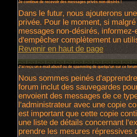
Je continue de recevoir des messages privés non-désirés !
Dans le futur, nous ajouterons un
privée. Pour le moment, si malgré
messages non-désirés, informez-en 
d'empêcher complètement un utili
Revenir en haut de page
J'ai reçu un e-mail abusif ou de spamming de quelqu'un sur ce forum
Nous sommes peinés d'apprendre ce
forum inclut des sauvegardes pour 
envoient des messages de ce type
l'administrateur avec une copie co
est important que cette copie cont
une liste de détails concernant l'e
prendre les mesures répressives q