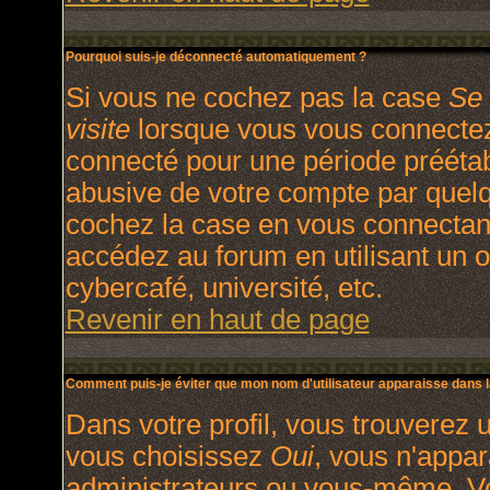
Pourquoi suis-je déconnecté automatiquement ?
Si vous ne cochez pas la case
Se 
visite
lorsque vous vous connectez
connecté pour une période préétabl
abusive de votre compte par quelq
cochez la case en vous connectan
accédez au forum en utilisant un o
cybercafé, université, etc.
Revenir en haut de page
Comment puis-je éviter que mon nom d'utilisateur apparaisse dans la 
Dans votre profil, vous trouverez 
vous choisissez
Oui
, vous n'appa
administrateurs ou vous-même. V