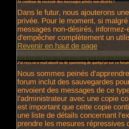
Je continue de recevoir des messages privés non-désirés !
Dans le futur, nous ajouterons un
privée. Pour le moment, si malgré
messages non-désirés, informez-en 
d'empêcher complètement un utili
Revenir en haut de page
J'ai reçu un e-mail abusif ou de spamming de quelqu'un sur ce forum
Nous sommes peinés d'apprendre ce
forum inclut des sauvegardes pour 
envoient des messages de ce type
l'administrateur avec une copie co
est important que cette copie cont
une liste de détails concernant l'e
prendre les mesures répressives q