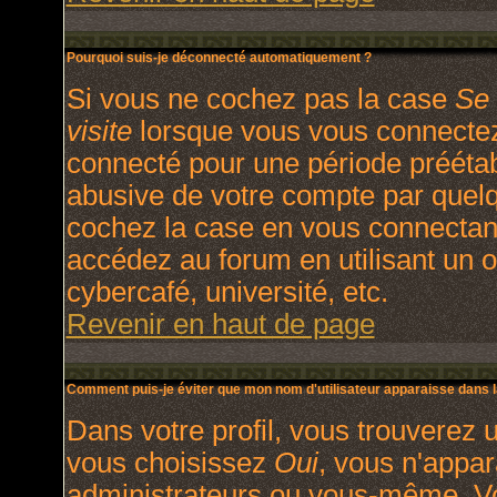
Pourquoi suis-je déconnecté automatiquement ?
Si vous ne cochez pas la case
Se 
visite
lorsque vous vous connectez
connecté pour une période préétabl
abusive de votre compte par quelq
cochez la case en vous connectan
accédez au forum en utilisant un o
cybercafé, université, etc.
Revenir en haut de page
Comment puis-je éviter que mon nom d'utilisateur apparaisse dans la 
Dans votre profil, vous trouverez 
vous choisissez
Oui
, vous n'appa
administrateurs ou vous-même. V