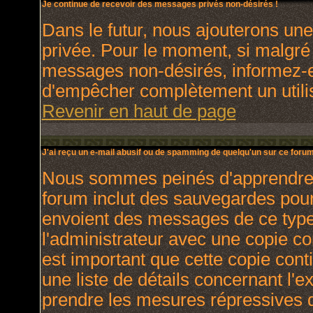
Je continue de recevoir des messages privés non-désirés !
Dans le futur, nous ajouterons un
privée. Pour le moment, si malgré
messages non-désirés, informez-en 
d'empêcher complètement un utili
Revenir en haut de page
J'ai reçu un e-mail abusif ou de spamming de quelqu'un sur ce forum
Nous sommes peinés d'apprendre ce
forum inclut des sauvegardes pour 
envoient des messages de ce type
l'administrateur avec une copie co
est important que cette copie cont
une liste de détails concernant l'e
prendre les mesures répressives q