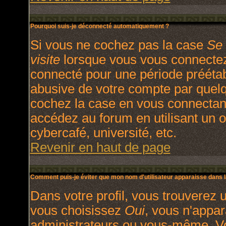
Pourquoi suis-je déconnecté automatiquement ?
Si vous ne cochez pas la case
Se 
visite
lorsque vous vous connectez
connecté pour une période préétabl
abusive de votre compte par quelq
cochez la case en vous connectan
accédez au forum en utilisant un o
cybercafé, université, etc.
Revenir en haut de page
Comment puis-je éviter que mon nom d'utilisateur apparaisse dans la 
Dans votre profil, vous trouverez 
vous choisissez
Oui
, vous n'appa
administrateurs ou vous-même. V